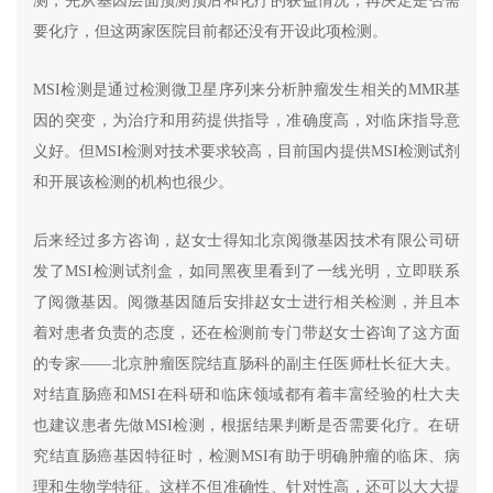
测，先从基因层面预测预后和化疗的获益情况，再决定是否需
要化疗，但这两家医院目前都还没有开设此项检测。
MSI检测是通过检测微卫星序列来分析肿瘤发生相关的MMR基
因的突变，为治疗和用药提供指导，准确度高，对临床指导意
义好。但MSI检测对技术要求较高，目前国内提供MSI检测试剂
和开展该检测的机构也很少。
后来经过多方咨询，赵女士得知北京阅微基因技术有限公司研
发了MSI检测试剂盒，如同黑夜里看到了一线光明，立即联系
了阅微基因。阅微基因随后安排赵女士进行相关检测，并且本
着对患者负责的态度，还在检测前专门带赵女士咨询了这方面
的专家——北京肿瘤医院结直肠科的副主任医师杜长征大夫。
对结直肠癌和MSI在科研和临床领域都有着丰富经验的杜大夫
也建议患者先做MSI检测，根据结果判断是否需要化疗。在研
究结直肠癌基因特征时，检测MSI有助于明确肿瘤的临床、病
理和生物学特征。这样不但准确性、针对性高，还可以大大提