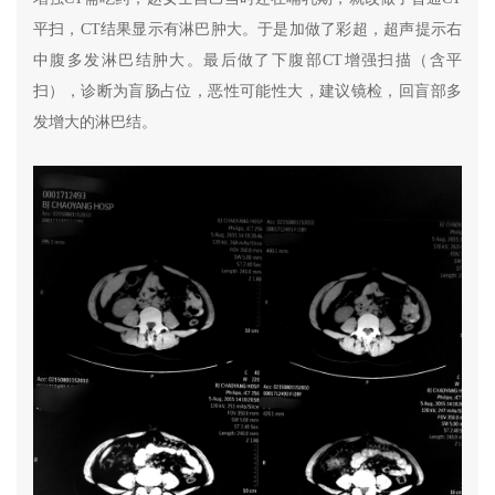
平扫，CT结果显示有淋巴肿大。于是加做了彩超，超声提示右
中腹多发淋巴结肿大。最后做了下腹部CT增强扫描（含平
扫），诊断为盲肠占位，恶性可能性大，建议镜检，回盲部多
发增大的淋巴结。