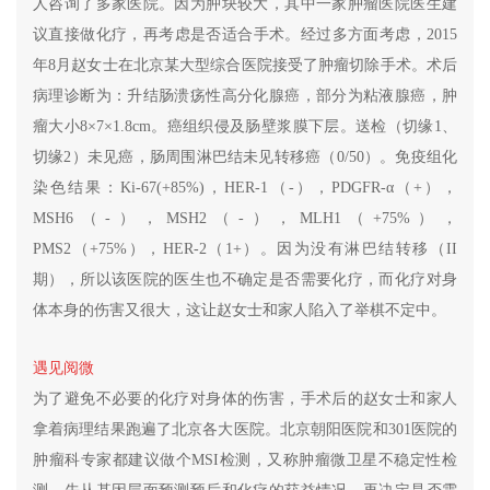
人咨询了多家医院。因为肿块较大，其中一家肿瘤医院医生建
议直接做化疗，再考虑是否适合手术。经过多方面考虑，2015
年8月赵女士在北京某大型综合医院接受了肿瘤切除手术。术后
病理诊断为：升结肠溃疡性高分化腺癌，部分为粘液腺癌，肿
瘤大小8×7×1.8cm。癌组织侵及肠壁浆膜下层。送检（切缘1、
切缘2）未见癌，肠周围淋巴结未见转移癌（0/50）。免疫组化
染色结果：Ki-67(+85%)，HER-1（-），PDGFR-α（+），
MSH6（-），MSH2（-），MLH1（+75%），
PMS2（+75%），HER-2（1+）。因为没有淋巴结转移（II
期），所以该医院的医生也不确定是否需要化疗，而化疗对身
体本身的伤害又很大，这让赵女士和家人陷入了举棋不定中。
遇见阅微
为了避免不必要的化疗对身体的伤害，手术后的赵女士和家人
拿着病理结果跑遍了北京各大医院。北京朝阳医院和301医院的
肿瘤科专家都建议做个MSI检测，又称肿瘤微卫星不稳定性检