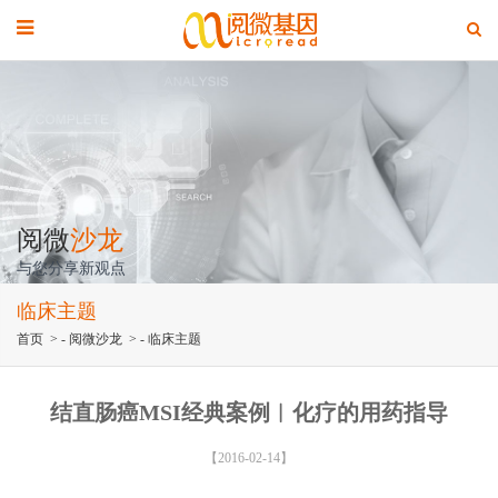
阅微
沙龙
与您分享新观点
临床主题
首页
> -
阅微沙龙
> -
临床主题
结直肠癌MSI经典案例︱化疗的用药指导
【2016-02-14】