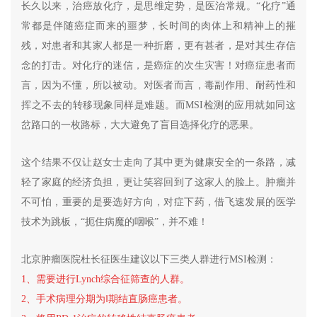
长久以来，治癌放化疗，是思维定势，是医治常规。“化疗”通
常都是伴随癌症而来的噩梦，长时间的肉体上和精神上的摧
残，对患者和其家人都是一种折磨，更有甚者，是对其生存信
念的打击。对化疗的迷信，是癌症的次生灾害！对癌症患者而
言，因为不懂，所以被动。对医者而言，毒副作用、耐药性和
挥之不去的转移现象同样是难题。而MSI检测的应用就如同这
岔路口的一枚路标，大大避免了盲目选择化疗的恶果。
这个结果不仅让赵女士走向了其中更为健康安全的一条路，减
轻了家庭的经济负担，更让笑容回到了这家人的脸上。肿瘤并
不可怕，重要的是要选好方向，对症下药，借飞速发展的医学
技术为跳板，“扼住病魔的咽喉”，并不难！
北京肿瘤医院杜长征医生建议以下三类人群进行MSI检测：
1、需要进行Lynch综合征筛查的人群。
2、手术病理分期为‖期结直肠癌患者。