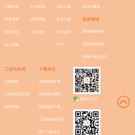
文献发表
行业新闻
法医主题
应用与服务
临床领域
荣誉资质
特价促销
工业主题
药物基因组学
联系我们
活动信息
关于品牌
生殖遗传检测
FAQ
加入阅微
肿瘤个体化诊疗
工业与应用
下载专区
生物制药
法医相关标准
工业成品试剂盒
临床相关资料
微信公众号
农林牧渔
报告模板下载
工业服务委托书
用户下载专区